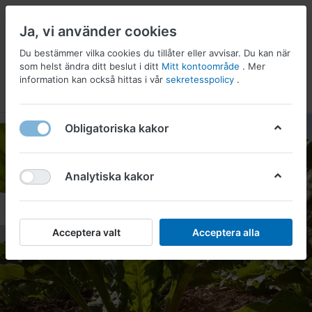
Ja, vi använder cookies
Du bestämmer vilka cookies du tillåter eller avvisar. Du kan när
som helst ändra ditt beslut i ditt
Mitt kontoområde
. Mer
information kan också hittas i vår
sekretesspolicy
.
Meny
Logga in
önskelista
Korg
Obligatoriska kakor
Analytiska kakor
Acceptera valt
Acceptera alla
Tidigare