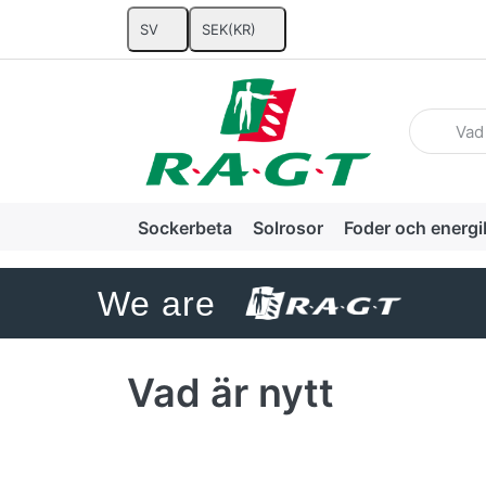
SV
SEK
(KR)
Enter a se
Sockerbeta
Solrosor
Foder och energi
We are
Vad är nytt
Press
Press
ENTER for
ENTER for