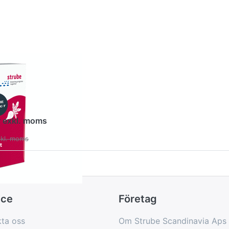
eta -
ycket bra
kaper
r exkl. moms
xkl. moms
ice
Företag
ta oss
Om Strube Scandinavia Aps