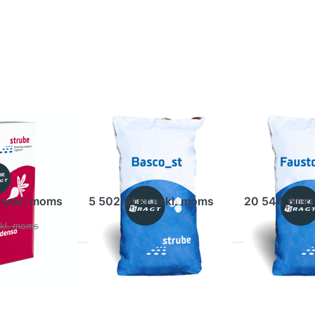
for more
for more
options
options
to
to
Solrosor
Solrosor
–
–
Basco_st
Fausto_st
eta - ST
Solrosor –
Solrosor
Basco_st
Fausto_s
cospora-skydd
Observera att en påse räcker
Strubes hybrids
till 0,6 ha. Basco är extra tidig
kan behandlas m
r exkl. moms
5 502,91 kr exkl. moms
20 544,61 kr
xkl. moms