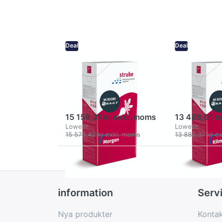
- morgan
- klimt
Deal
Deal
Sockerbeta -
Sockerb
morgan
klimt
Aphanomycestolerant betsort
En beta med m
Morgan har hög tolerans mot
lagringsegens
aphanomyces
15 159,31 kr exkl. moms
13 488,01 k
Lowest:
Lowest:
15 573,42 kr exkl. moms
13 883,37 kr e
information
Serv
Nya produkter
Kontak