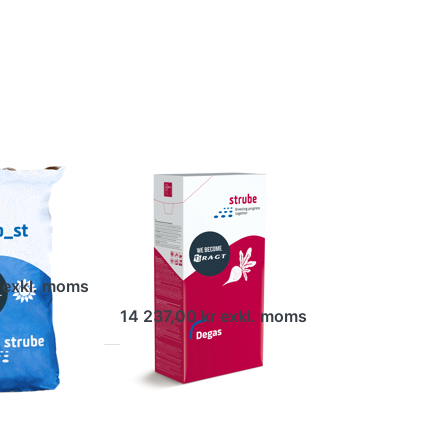
more
options to
Foder och
energibetor
- degas
 –
Foder och
t
energibetor -
degas
ort fausto_st
ed herbicid
Dagens foderbeta
 exkl. moms
14 237,00 kr exkl. moms