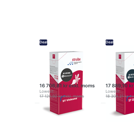
more
more
options to
options to
Sockerbeta
Sockerbeta
- ST
- ST
Viskano
odenso
Deal
Deal
Sockerbeta - ST
Sockerb
Viskano
odenso
Ny observationsorts med
Sort med cera
tolerans mot Cercospora
16 706,81 kr exkl. moms
17 889,10 k
Lowest:
Lowest:
17 120,92 kr exkl. moms
18 303,21 kr e
Press
Press
ENTER for
ENTER for
more
more
options to
options to
Sockerbeta
Sockerbeta