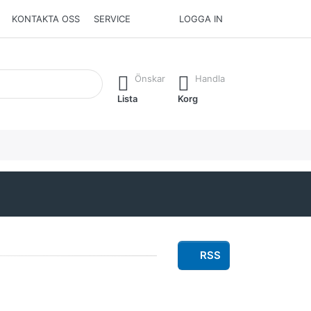
KONTAKTA OSS
SERVICE
LOGGA IN
he Enter key to view all the results.
Önskar
Handla
Lista
Korg
RSS
Press
ENTER for